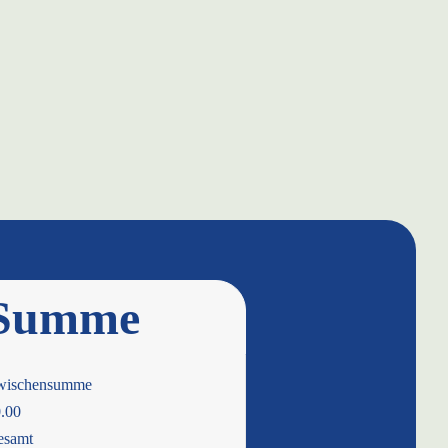
Summe
wischensumme
.00
esamt