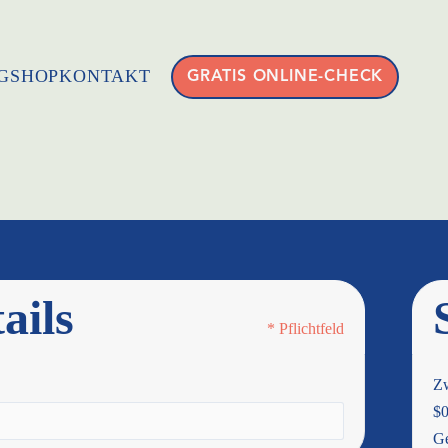
G
SHOP
KONTAKT
GRATIS ONLINE-CHECK
ails
* Pflichtfeld
Z
$0
G