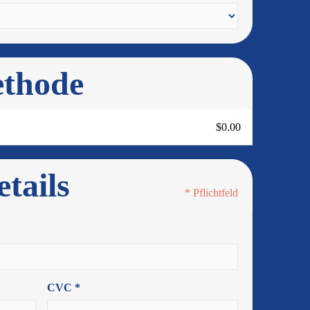
thode
$0.00
tails
* Pflichtfeld
CVC *