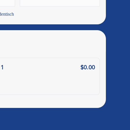
dentisch
ty: 
1
$0.00